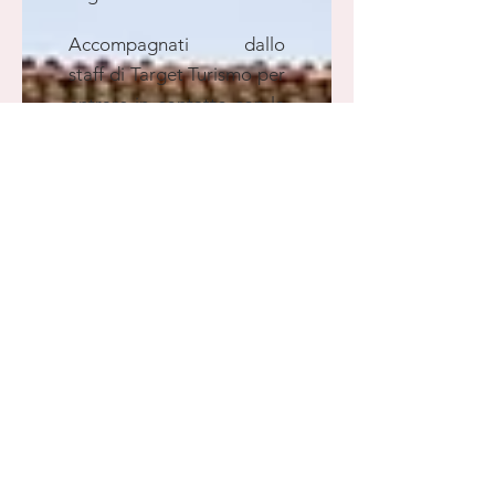
Accompagnati dallo
staff di Target Turismo per
entrare in contatto con la
storia secolare del
Castello, dei suoi abitanti,
di ambienti come la sala
da pranzo, i sontuosi
salotti, la sala da gioco, la
sala degli antenati, la
biblioteca, l'archivio
storico, l'intima alcova, la
cappella privata con i
ricordi di illustri antenati,
ma anche di leggende e di
"presenze".