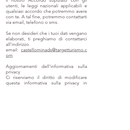
il nostro Accordo stipulato con gli
utenti, le leggi nazionali applicabili e
qualsiasi accordo che potremmo avere
con te. A tal fine, potremmo contattarti
via email, telefono o sms.
Se non desideri che i tuoi dati vengano
elaborati, ti preghiamo di contattarci
all'indirizzo
email:
castellominads@targetturismo.c
om
Aggiornamenti dell'informativa sulla
privacy
​Ci riserviamo il diritto di modificare
questa informativa sulla privacy in
qualsiasi momento, quindi ti
preghiamo di controllarla
frequentemente. Cambiamenti e
chiarimenti entreranno in vigore
immediatamente dopo la loro
pubblicazione sul sito web. Se
apportiamo modifiche sostanziali a
questa informativa, ti notificheremo